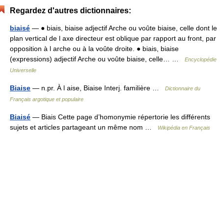
Regardez d'autres dictionnaires:
biaisé
— ● biais, biaise adjectif Arche ou voûte biaise, celle dont le
plan vertical de l axe directeur est oblique par rapport au front, par
opposition à l arche ou à la voûte droite. ● biais, biaise
(expressions) adjectif Arche ou voûte biaise, celle… …
Encyclopédie
Universelle
Biaise
— n.pr. À l aise, Biaise Interj. familière …
Dictionnaire du
Français argotique et populaire
Biaisé
— Biais Cette page d’homonymie répertorie les différents
sujets et articles partageant un même nom …
Wikipédia en Français