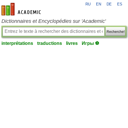
RU
EN
DE
ES
fr-academic.com
Dictionnaires et Encyclopédies sur 'Academic'
Recherche!
interprétations
traductions
livres
Игры ⚽