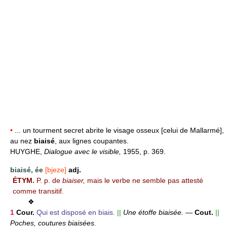
•
... un tourment secret abrite le visage osseux [celui de Mallarmé],
au nez
biaisé
, aux lignes coupantes.
HUYGHE,
Dialogue avec le visible,
1955, p. 369.
biaisé, ée
[bjeze]
adj.
ÉTYM.
P. p. de
biaiser,
mais le verbe ne semble pas attesté
comme transitif.
❖
1
Cour.
Qui est disposé en biais.
||
Une étoffe biaisée.
—
Cout.
||
Poches, coutures biaisées.