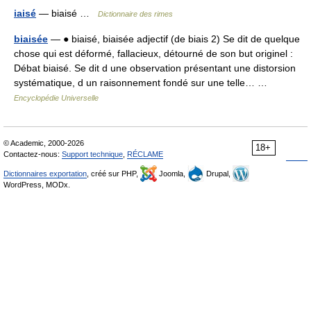
iaisé
— biaisé …
Dictionnaire des rimes
biaisée
— ● biaisé, biaisée adjectif (de biais 2) Se dit de quelque
chose qui est déformé, fallacieux, détourné de son but originel :
Débat biaisé. Se dit d une observation présentant une distorsion
systématique, d un raisonnement fondé sur une telle… …
Encyclopédie Universelle
© Academic, 2000-2026
18+
Contactez-nous:
Support technique
,
RÉCLAME
Dictionnaires exportation
, créé sur PHP,
Joomla,
Drupal,
WordPress, MODx.