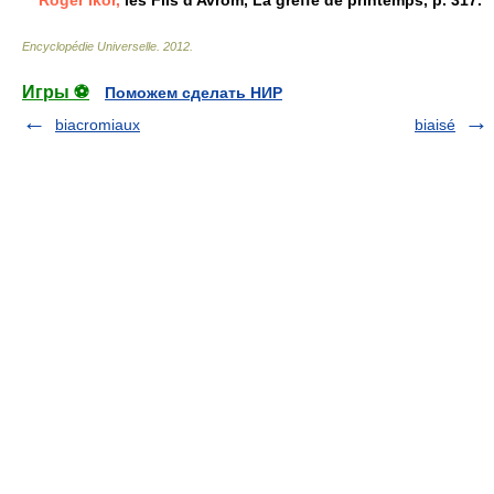
Roger Ikor,
les Fils d'Avrom, La greffe de printemps, p. 317.
Encyclopédie Universelle
.
2012
.
Игры ⚽
Поможем сделать НИР
biacromiaux
biaisé